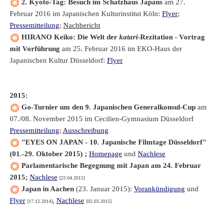
2. Kyoto-Tag: Besuch im Schatzhaus Japans
am 27.
Februar 2016 im Japanischen Kulturinstitut Köln:
Flyer
;
Pressemitteilung
;
Nachbericht
HIRANO Keiko: Die Welt der
katari
-Rezitation - Vortrag
mit Vorführung
am 25. Februar 2016 im EKO-Haus der
Japanischen Kultur Düsseldorf:
Flyer
2015:
Go-Turnier um den 9. Japanischen Generalkonsul-Cup
am
07./08. November 2015 im Cecilien-Gymnasium Düsseldorf
Pressemitteilung
;
Ausschreibung
"EYES ON JAPAN - 10. Japanische Filmtage Düsseldorf"
(01.-29. Oktober 2015) ;
Homepage
und
Nachlese
Parlamentarische Begegnung mit Japan am 24. Februar
2015;
Nachlese
[23.04.2015]
Japan in Aachen
(23. Januar 2015):
Vorankündigung
und
Flyer
,
Nachlese
[17.12.2014]
[02.03.2015]