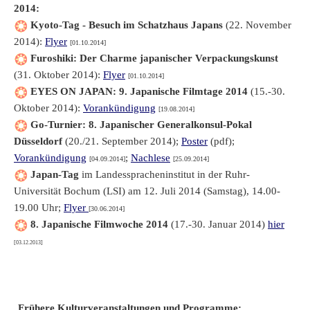
2014:
Kyoto-Tag - Besuch im Schatzhaus Japans
(22. November
2014):
Flyer
[01.10.2014]
Furoshiki: Der Charme japanischer Verpackungskunst
(31. Oktober 2014):
Flyer
[01.10.2014]
EYES ON JAPAN: 9. Japanische Filmtage 2014
(15.-30.
Oktober 2014):
Vorankündigung
[19.08.2014]
Go-Turnier: 8. Japanischer Generalkonsul-Pokal
Düsseldorf
(20./21. September 2014);
Poster
(pdf);
Vorankündigung
;
Nachlese
[04.09.2014]
[25.09.2014]
Japan-Tag
im Landesspracheninstitut in der Ruhr-
Universität Bochum (LSI) am 12. Juli 2014 (Samstag), 14.00-
19.00 Uhr;
Flyer
[30.06.2014]
8. Japanische Filmwoche 2014
(17.-30. Januar 2014)
hier
[03.12.2013]
Frühere Kulturveranstaltungen und Programme: