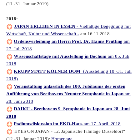
(11.-31. Januar 2019)
2018:
JAPAN ERLEBEN IN ESSEN
- Vielfältige Begegnung mit
Wirtschaft, Kultur und Wissenschaft -
am 16.11.2018
Ordensverleihung an Herrn Prof. Dr. Hanns Prütting
am
27. Juli 2018
Wissenschaftstage mit Ausstellung in Bochum
am 05. Juli
2018
KRUPP STATT KÖLNER DOM
（Ausstellung 10.-31. Juli
2018)
Veranstaltung anlässlich des 100. Jubiläums der ersten
Aufführung von Beethovens Neunter Symphonie in Japan
am
28. Juni 2018
DAIKU - Beethovens 9. Symphonie in Japan am 28. Juni
2018
Podiumsdiskussion im EKO-Haus
am 17. April 2018
"EYES ON JAPAN - 12. Japanische Filmtage Düsseldorf"
(12.-31. Januar 2018);
Homepage