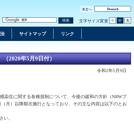
Deutsch
本文へ
大
検索
中
文字サイズ変更
小
治
サイトマップ
リンク
2020年5月9日付）
令和2年5月9日
感染症に関する各種規制について、今後の緩和の方針（NRWプ
1日（月）以降順次施行となっており、その主な内容は以下のとお
さい。