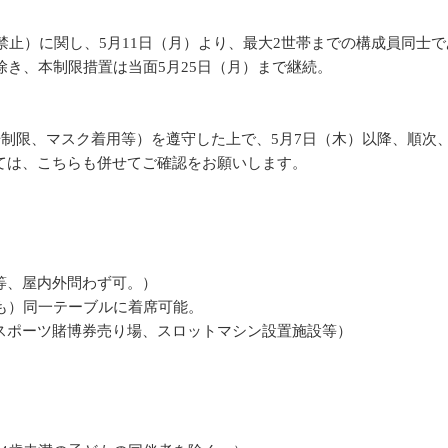
禁止）に関し、5月11日（月）より、最大2世帯までの構成員同士
除き、本制限措置は当面5月25日（月）まで継続。
場制限、マスク着用等）を遵守した上で、5月7日（木）以降、順次
ては、こちらも併せてご確認をお願いします。
等、屋内外問わず可。）
も）同一テーブルに着席可能。
（スポーツ賭博券売り場、スロットマシン設置施設等）