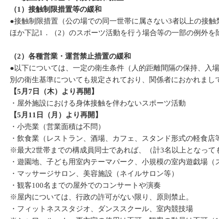
（1）接触制限措置等の緩和
●接触制限措置（公の場での同一世帯に属さない3者以上の接触
ほか下記1．（2）のスポーツ活動を行う場合等の一部の例外を
（2）各種営業・運営禁止措置の緩和
●以下については、一定の衛生条件（人的距離間隔の保持、入
別の衛生基準についても規定されており、関係者におかれまし
【5月7日（木）より再開】
・屋外施設における身体接触を伴わないスポーツ活動
【5月11日（月）より再開】
・小売業（営業面積は不問）
・飲食業（レストラン、酒場、カフェ、スタンド形式の軽食店
※最大2世帯までの構成員同士であれば、（計3名以上となって
・遊園地、子ども用室内テーマパーク、小規模の室内遊戯場
・マッサージサロン、美容施設（ネイルサロン等）
・観客100名までの屋外でのコンサートや演奏
※屋内については、行政の許可がない限り、原則禁止。
・フィットネススタジオ、ダンススクール、室内競技場