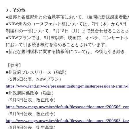
3．その他
●連邦と各連邦州との合意事項において、1週間の新規感染者数
●NRW州内のコースフェルト郡については、7日（木）から8
制緩和の一部について、5月18日（月）まで見合わせることと
●NRWプランでは、5月末以降、映画館、オペラ、コンサート
において引き続き検討を進めることとされています。
●新たな規制緩和に関する情報等については、今後も引き続き
【参考】
■州政府プレスリリース（独語）
（5月6日公表、NRWプラン）
https://www.land.nrw/de/pressemitteilung/ministerpraesident-armin-l
■州政府関係政令（独語）
（5月6日公表、改正政令）
https://www.mags.nrw/sites/default/files/asset/document/200506_c
（5月9日公表、改正政令）
https://www.mags.nrw/sites/default/files/asset/document/200508_
（5月9日公表、衛生基準）