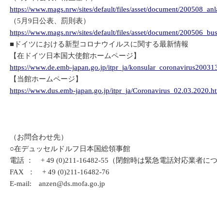
https://www.mags.nrw/sites/default/files/asset/document/200508
（5月9日公表、罰則表）
https://www.mags.nrw/sites/default/files/asset/document/200506_b
■ドイツにおける新型コロナウイルスに関する最新情報
【在ドイツ日本国大使館ホームページ】
https://www.de.emb-japan.go.jp/itpr_ja/konsular_coronavirus20031
【当館ホームページ】
https://www.dus.emb-japan.go.jp/itpr_ja/Coronavirus_02.03.2020.h
（お問合わせ先）
○在デュッセルドルフ日本国総領事館
電話 ： + 49 (0)211-16482-55（閉館時は緊急電話対応業
FAX ： + 49 (0)211-16482-76
E-mail: anzen@ds.mofa.go.jp