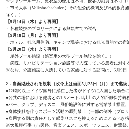
※シャワールーム、更衣室の使用は不可。観客の動員は不可（1
・市民大学（Volkshochschulen）その他公的機関及
除く。）
【5月14日（木）より再開】
・各種競技のプロリーグによる無観客での試合
【5月18日（月）より再開】
・ホテル、観光用住宅、キャンプ場等における観光目的での宿
【5月20日（水）より再開】
・屋外プール施設（娯楽用の大型プール施設を除く。）
・病院、リハビリテーション施設等で入院している患者に対する
※なお、介護施設に入所している家族に対する訪問は、5月9日
2．当面継続される規制（政令上は当面5月25日（月）まで継続
●72時間以上ドイツ国外に滞在した者がドイツに入国した場合
●公共の場における他者との1.5メートル以上の人的距離保持
●バー、クラブ、ディスコ、風俗施設等に対する営業禁止措置
●身体接触を伴うスポーツ活動の原則禁止（一部の例外（プロ
●雇用する側の責任として感染リスクを抑えるためにとるべき
※大規模行事（市民祭、音楽フェス、スポーツフェス、射撃祭、