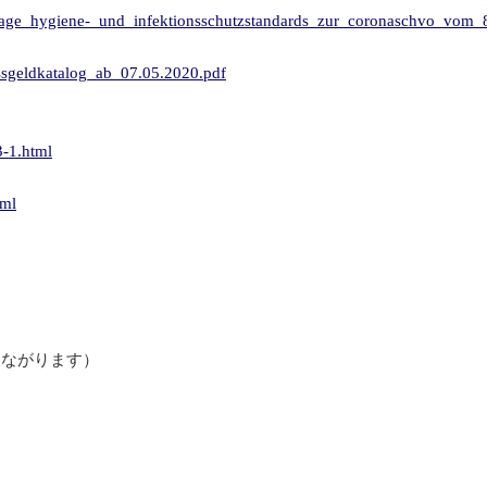
_anlage_hygiene-_und_infektionsschutzstandards_zur_coronaschvo_vom
ussgeldkatalog_ab_07.05.2020.pdf
3-1.html
tml
者につながります）