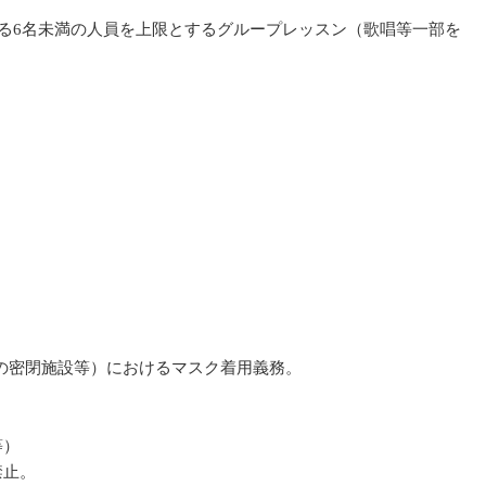
における6名未満の人員を上限とするグループレッスン（歌唱等一部を
園の密閉施設等）におけるマスク着用義務。
等）
禁止。