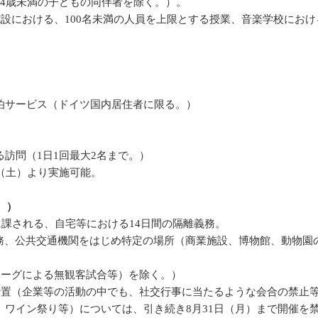
4歳未満の子どもの同伴者を除く。）。
び私的教育施設における、100名未満の人員を上限とする授業、音楽学校
泊サービス（ドイツ国内居住者に限る。）
訪問（1日1回最大2名まで。）
（土）より実施可能。
。）
に課される、自宅等における14日間の隔離義務。
義務、公共交通機関をはじめ特定の場所（商業施設、博物館、動物
。
リーグによる無観客試合等）を除く。）
措置（企業等の活動の中でも、社交行事に当たるような会合の禁止
ワイン祭り等）については、引き続き8月31日（月）まで開催を