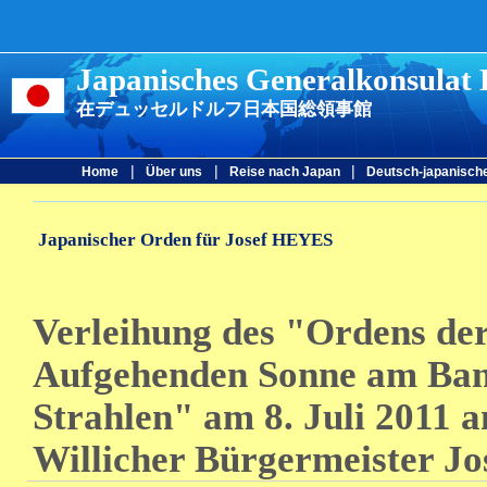
Japanisches Generalkonsulat 
在デュッセルドルフ日本国総領事館
|
|
|
Home
Über uns
Reise nach Japan
Deutsch-japanisch
Japanischer Orden für Josef HEYES
Verleihung des "Ordens de
Aufgehenden Sonne am Ban
Strahlen" am 8. Juli 2011 a
Willicher Bürgermeister Jo