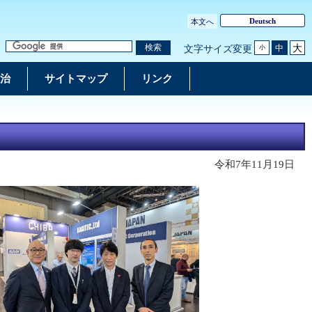
Deutsch
本文へ
大
検索
中
文字サイズ変更
小
治
サイトマップ
リンク
令和7年11月19日