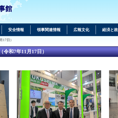
事館
安全情報
領事関連情報
広報文化
経済と政
月17日）
（令和7年11月17日）