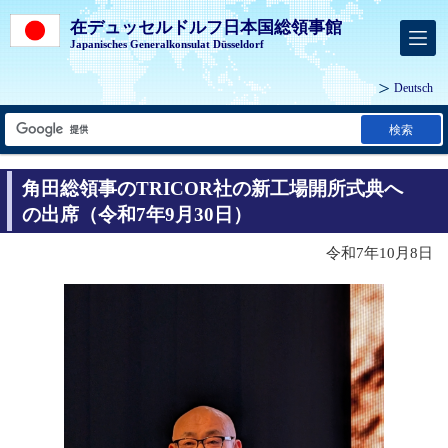
在デュッセルドルフ日本国総領事館
Japanisches Generalkonsulat Düsseldorf
Deutsch
検索
角田総領事のTRICOR社の新工場開所式典へ
の出席（令和7年9月30日）
令和7年10月8日